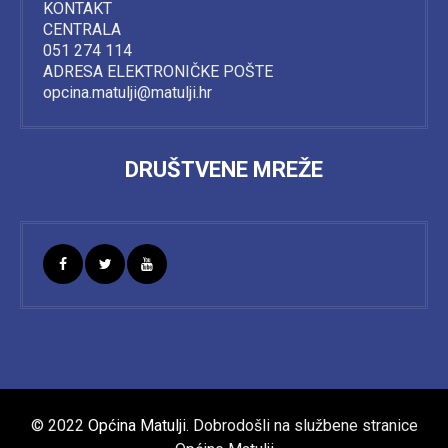
KONTAKT
CENTRALA
051 274 114
ADRESA ELEKTRONIČKE POŠTE
opcina.matulji@matulji.hr
DRUŠTVENE MREŽE
© 2022
Općina Matulji
. Dobrodošli na službene stranice