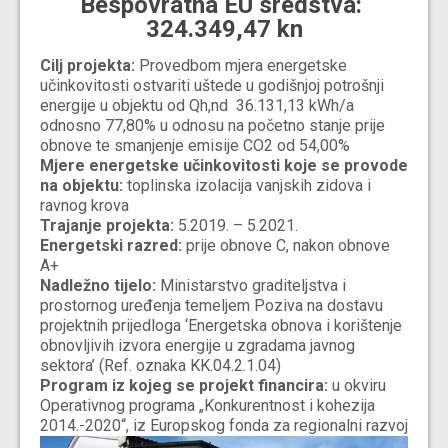
Bespovratna EU sredstva:
324.349,47 kn
Cilj projekta:
Provedbom mjera energetske
učinkovitosti ostvariti uštede u godišnjoj potrošnji
energije u objektu od Qh,nd 36.131,13 kWh/a
odnosno 77,80% u odnosu na početno stanje prije
obnove te smanjenje emisije CO2 od 54,00%
Mjere energetske učinkovitosti koje se provode
na objektu:
toplinska izolacija vanjskih zidova i
ravnog krova
Trajanje projekta:
5.2019. – 5.2021.
Energetski razred:
prije obnove C, nakon obnove
A+
Nadležno tijelo:
Ministarstvo graditeljstva i
prostornog uređenja temeljem Poziva na dostavu
projektnih prijedloga ‘Energetska obnova i korištenje
obnovljivih izvora energije u zgradama javnog
sektora’ (Ref. oznaka KK.04.2.1.04)
Program iz kojeg se projekt financira:
u okviru
Operativnog programa „Konkurentnost i kohezija
2014.-2020“, iz Europskog fonda za regionalni razvoj