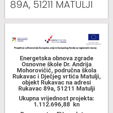
89A, 51211 MATULJI
Energetska obnova zgrade
Osnovne škole Dr. Andrija
Mohorovičić, područna škola
Rukavac i Dječjeg vrtića Matulji,
objekt Rukavac na adresi
Rukavac 89a, 51211 Matulji
Ukupna vrijednost projekta:
1.112.696,88 kn