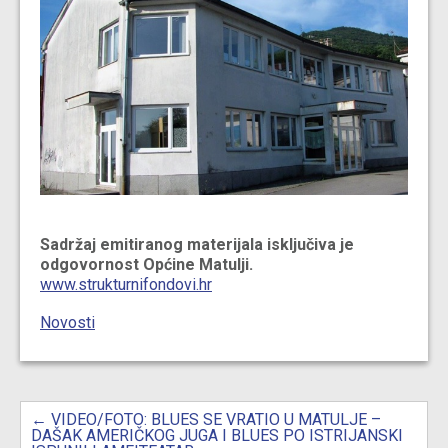
Sadržaj emitiranog materijala isključiva je
odgovornost Općine Matulji.
www.strukturnifondovi.hr
Novosti
Post
navigation
←
VIDEO/FOTO: BLUES SE VRATIO U MATULJE –
DAŠAK AMERIČKOG JUGA I BLUES PO ISTRIJANSKI