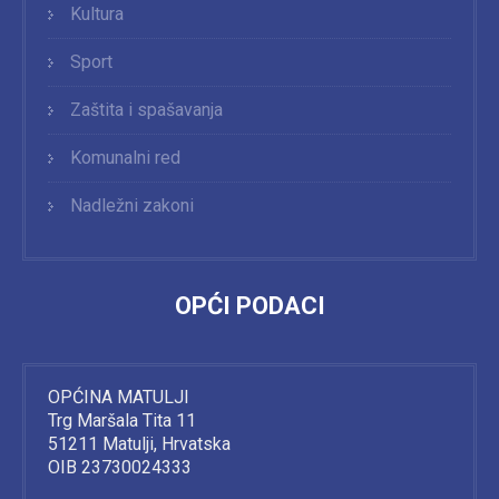
Kultura
Sport
Zaštita i spašavanja
Komunalni red
Nadležni zakoni
OPĆI PODACI
OPĆINA MATULJI
Trg Maršala Tita 11
51211 Matulji, Hrvatska
OIB 23730024333