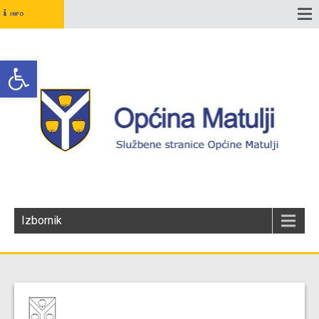
INFO
Open toolbar
Izbornik