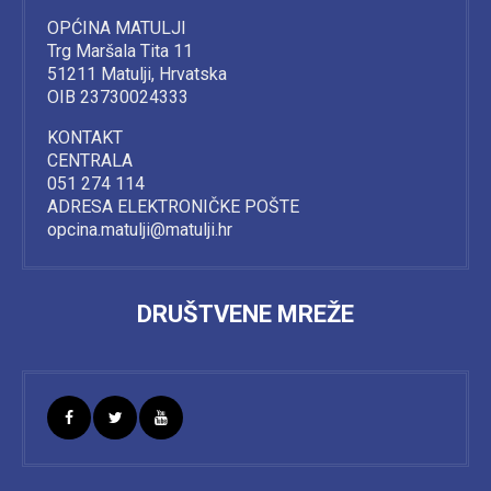
OPĆINA MATULJI
Trg Maršala Tita 11
51211 Matulji, Hrvatska
OIB 23730024333
KONTAKT
CENTRALA
051 274 114
ADRESA ELEKTRONIČKE POŠTE
opcina.matulji@matulji.hr
DRUŠTVENE MREŽE