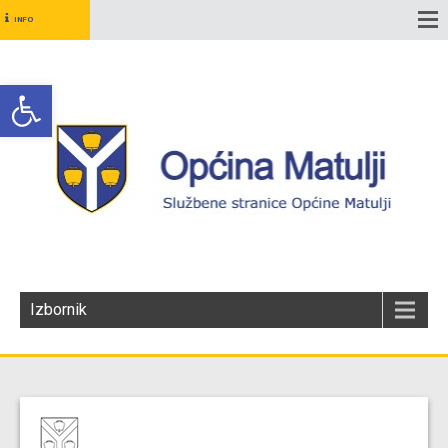
INFO
Open toolbar
Izbornik