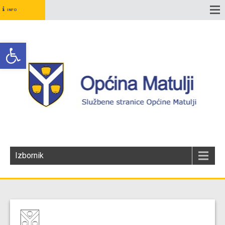
INFO
Open toolbar
Izbornik