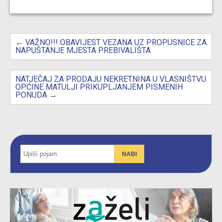
Post
navigation
←
VAŽNO!!! OBAVIJEST VEZANA UZ PROPUSNICE ZA
NAPUŠTANJE MJESTA PREBIVALIŠTA
NATJEČAJ ZA PRODAJU NEKRETNINA U VLASNIŠTVU
OPĆINE MATULJI PRIKUPLJANJEM PISMENIH
PONUDA
→
NAĐI