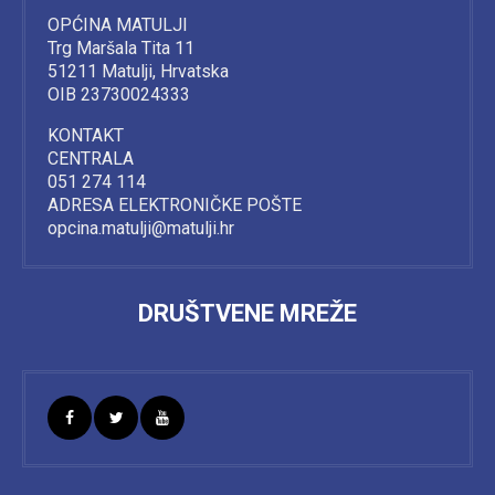
OPĆINA MATULJI
Trg Maršala Tita 11
51211 Matulji, Hrvatska
OIB 23730024333
KONTAKT
CENTRALA
051 274 114
ADRESA ELEKTRONIČKE POŠTE
opcina.matulji@matulji.hr
DRUŠTVENE MREŽE