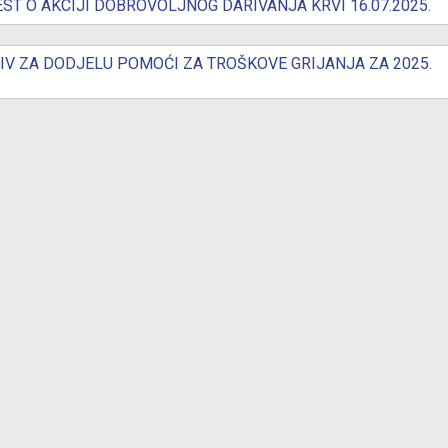
ion
ST O AKCIJI DOBROVOLJNOG DARIVANJA KRVI 16.07.2025.
IV ZA DODJELU POMOĆI ZA TROŠKOVE GRIJANJA ZA 2025.