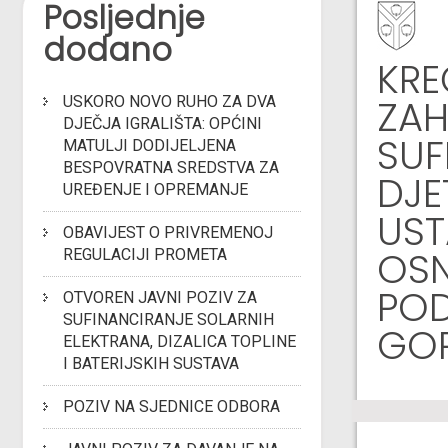
Posljednje
dodano
KRE
ZAH
USKORO NOVO RUHO ZA DVA
DJEČJA IGRALIŠTA: OPĆINI
SUF
MATULJI DODIJELJENA
BESPOVRATNA SREDSTVA ZA
DJE
UREĐENJE I OPREMANJE
UST
OBAVIJEST O PRIVREMENOJ
OSN
REGULACIJI PROMETA
POD
OTVOREN JAVNI POZIV ZA
SUFINANCIRANJE SOLARNIH
GOR
ELEKTRANA, DIZALICA TOPLINE
I BATERIJSKIH SUSTAVA
POZIV NA SJEDNICE ODBORA