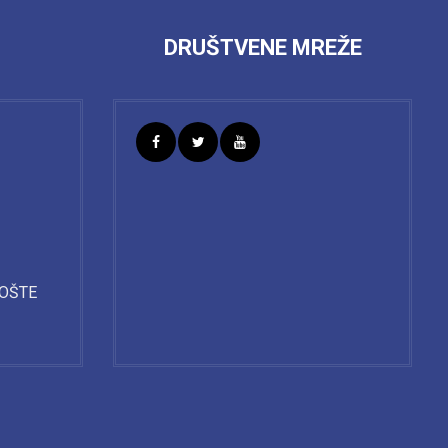
I
DRUŠTVENE MREŽE
POŠTE