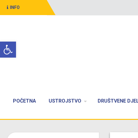
INFO
Open toolbar
POČETNA
USTROJSTVO
DRUŠTVENE DJE