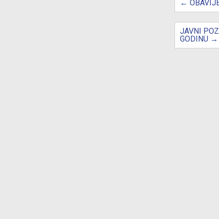
navigat
←
OBAVIJE
JAVNI POZ
GODINU
→