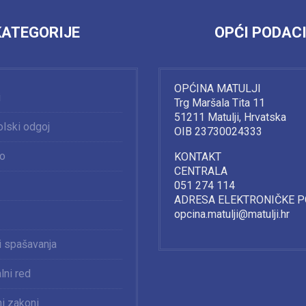
KATEGORIJE
OPĆI PODAC
OPĆINA MATULJI
i
Trg Maršala Tita 11
51211 Matulji, Hrvatska
lski odgoj
OIB 23730024333
vo
KONTAKT
CENTRALA
051 274 114
ADRESA ELEKTRONIČKE 
opcina.matulji@matulji.hr
 i spašavanja
ni red
i zakoni