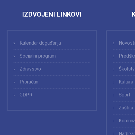
IZDVOJENI LINKOVI
Kalendar događanja
Novost
Socijalni program
Predško
Zdravstvo
Školst
Proračun
Kultura
GDPR
Sport
Zaštita
Komunal
Nadležn