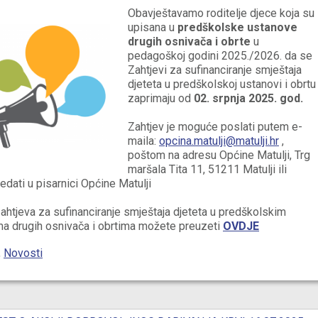
Obavještavamo roditelje djece koja su
upisana u
predškolske ustanove
drugih osnivača i obrte
u
pedagoškoj godini 2025./2026. da se
Zahtjevi za sufinanciranje smještaja
djeteta u predškolskoj ustanovi i obrtu
zaprimaju od
02. srpnja 2025. god.
Zahtjev je moguće poslati putem e-
maila:
opcina.matulji@matulji.hr
,
poštom na adresu Općine Matulji, Trg
maršala Tita 11, 51211 Matulji ili
dati u pisarnici Općine Matulji
htjeva za sufinanciranje smještaja djeteta u predškolskim
a drugih osnivača i obrtima možete preuzeti
OVDJE
,
Novosti